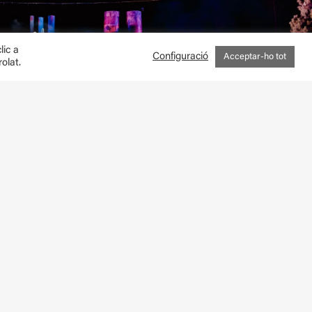
lic a
Configuració
Acceptar-ho tot
olat.