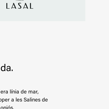
da.
era línia de mar,
roper a les Salines de
oniós.